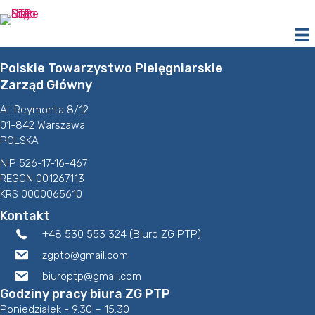
Przejdź
do
treści
Polskie Towarzystwo Pielęgniarskie
Zarząd Główny
Al. Reymonta 8/12
01-842 Warszawa
POLSKA
NIP 526-17-16-467
REGON 001267113
KRS 0000065610
Kontakt
+48 530 553 324 (Biuro ZG PTP)
zgptp@gmail.com
biuroptp@gmail.com
Godziny pracy biura ZG PTP
Poniedziałek - 9.30 – 15.30