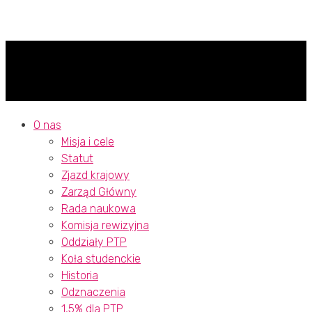
O nas
Misja i cele
Statut
Zjazd krajowy
Zarząd Główny
Rada naukowa
Komisja rewizyjna
Oddziały PTP
Koła studenckie
Historia
Odznaczenia
1,5% dla PTP