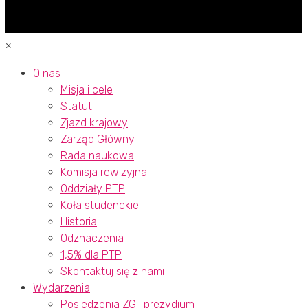
×
O nas
Misja i cele
Statut
Zjazd krajowy
Zarząd Główny
Rada naukowa
Komisja rewizyjna
Oddziały PTP
Koła studenckie
Historia
Odznaczenia
1,5% dla PTP
Skontaktuj się z nami
Wydarzenia
Posiedzenia ZG i prezydium