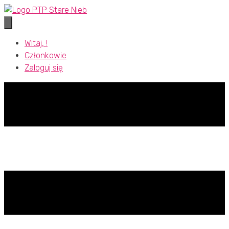
Przejdź
do
treści
Witaj, !
Członkowie
Zaloguj się