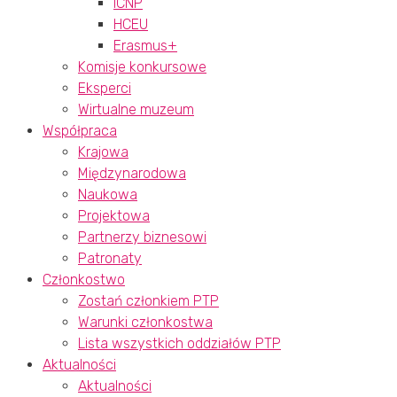
ICNP
HCEU
Erasmus+
Komisje konkursowe
Eksperci
Wirtualne muzeum
Współpraca
Krajowa
Międzynarodowa
Naukowa
Projektowa
Partnerzy biznesowi
Patronaty
Członkostwo
Zostań członkiem PTP
Warunki członkostwa
Lista wszystkich oddziałów PTP
Aktualności
Aktualności