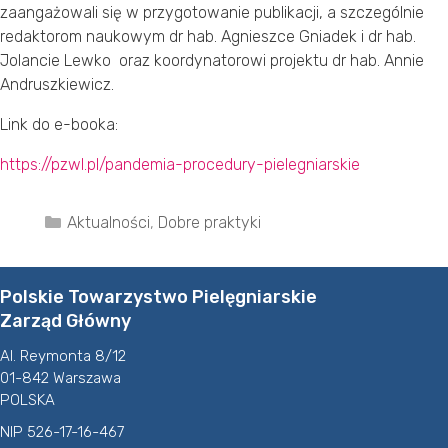
zaangażowali się w przygotowanie publikacji, a szczególnie
redaktorom naukowym dr hab. Agnieszce Gniadek i dr hab.
Jolancie Lewko oraz koordynatorowi projektu dr hab. Annie
Andruszkiewicz.
Link do e-booka:
https://pzwl.pl/pandemia-procedury-pielegniarskie
Kategorie
Aktualności
,
Dobre praktyki
Polskie Towarzystwo Pielęgniarskie
Zarząd Główny
Al. Reymonta 8/12
01-842 Warszawa
POLSKA
NIP 526-17-16-467