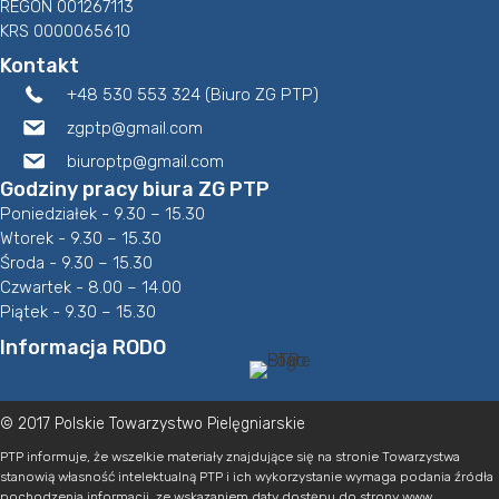
REGON 001267113
KRS 0000065610
Kontakt
+48 530 553 324 (Biuro ZG PTP)
zgptp@gmail.com
biuroptp@gmail.com
Godziny pracy biura ZG PTP
Poniedziałek - 9.30 – 15.30
Wtorek - 9.30 – 15.30
Środa - 9.30 – 15.30
Czwartek - 8.00 – 14.00
Piątek - 9.30 – 15.30
Informacja RODO
© 2017 Polskie Towarzystwo Pielęgniarskie
PTP informuje, że wszelkie materiały znajdujące się na stronie Towarzystwa
stanowią własność intelektualną PTP i ich wykorzystanie wymaga podania źródła
pochodzenia informacji, ze wskazaniem daty dostępu do strony www