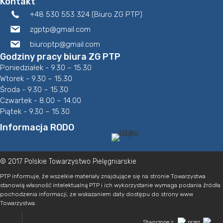
Kontakt
+48 530 553 324 (Biuro ZG PTP)
zgptp@gmail.com
biuroptp@gmail.com
Godziny pracy biura ZG PTP
Poniedziałek - 9.30 – 15.30
Wtorek - 9.30 – 15.30
Środa - 9.30 – 15.30
Czwartek - 8.00 – 14.00
Piątek - 9.30 – 15.30
Informacja RODO
© 2017 Polskie Towarzystwo Pielęgniarskie
PTP informuje, że wszelkie materiały znajdujące się na stronie Towarzystwa
stanowią własność intelektualną PTP i ich wykorzystanie wymaga podania źródła
pochodzenia informacji, ze wskazaniem daty dostępu do strony www
Towarzystwa.
Stworzone z
przez