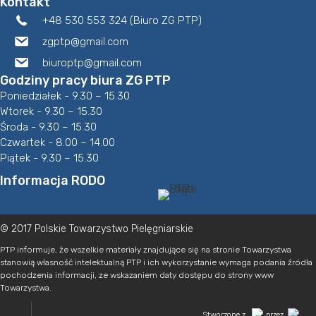
Kontakt
+48 530 553 324 (Biuro ZG PTP)
zgptp@gmail.com
biuroptp@gmail.com
Godziny pracy biura ZG PTP
Poniedziałek - 9.30 – 15.30
Wtorek - 9.30 – 15.30
Środa - 9.30 – 15.30
Czwartek - 8.00 – 14.00
Piątek - 9.30 – 15.30
Informacja RODO
© 2017 Polskie Towarzystwo Pielęgniarskie
PTP informuje, że wszelkie materiały znajdujące się na stronie Towarzystwa
stanowią własność intelektualną PTP i ich wykorzystanie wymaga podania źródła
pochodzenia informacji, ze wskazaniem daty dostępu do strony www
Towarzystwa.
Stworzone z
przez