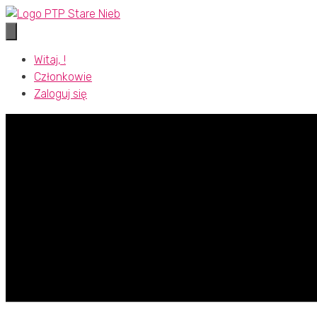
Przejdź
do
treści
Witaj, !
Członkowie
Zaloguj się