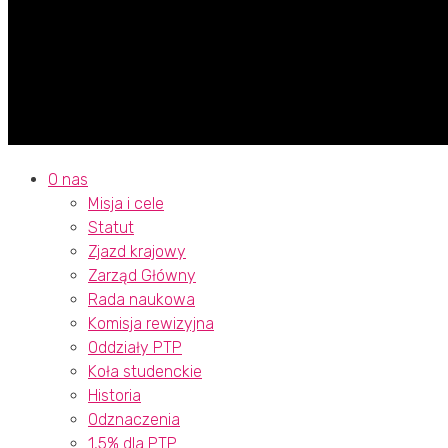
O nas
Misja i cele
Statut
Zjazd krajowy
Zarząd Główny
Rada naukowa
Komisja rewizyjna
Oddziały PTP
Koła studenckie
Historia
Odznaczenia
1,5% dla PTP