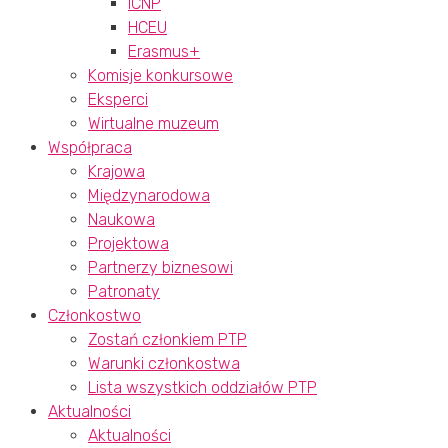
ICNP
HCEU
Erasmus+
Komisje konkursowe
Eksperci
Wirtualne muzeum
Współpraca
Krajowa
Międzynarodowa
Naukowa
Projektowa
Partnerzy biznesowi
Patronaty
Członkostwo
Zostań członkiem PTP
Warunki członkostwa
Lista wszystkich oddziałów PTP
Aktualności
Aktualności