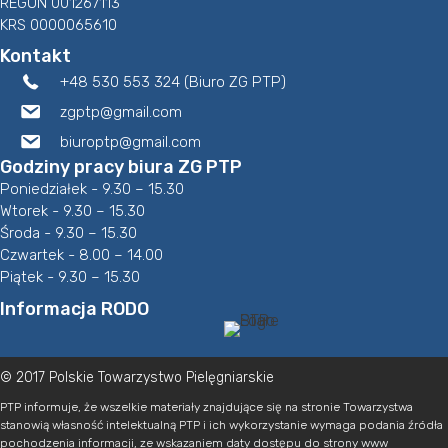
REGON 001267113
KRS 0000065610
Kontakt
+48 530 553 324 (Biuro ZG PTP)
zgptp@gmail.com
biuroptp@gmail.com
Godziny pracy biura ZG PTP
Poniedziałek - 9.30 – 15.30
Wtorek - 9.30 – 15.30
Środa - 9.30 – 15.30
Czwartek - 8.00 – 14.00
Piątek - 9.30 – 15.30
Informacja RODO
© 2017 Polskie Towarzystwo Pielęgniarskie
PTP informuje, że wszelkie materiały znajdujące się na stronie Towarzystwa
stanowią własność intelektualną PTP i ich wykorzystanie wymaga podania źródła
pochodzenia informacji, ze wskazaniem daty dostępu do strony www