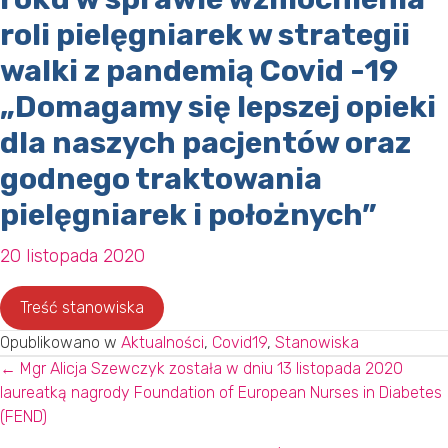
roli pielęgniarek w strategii
walki z pandemią Covid -19
„Domagamy się lepszej opieki
dla naszych pacjentów oraz
godnego traktowania
pielęgniarek i położnych”
20 listopada 2020
Treść stanowiska
Opublikowano w
Aktualności
,
Covid19
,
Stanowiska
Posts
← Mgr Alicja Szewczyk została w dniu 13 listopada 2020
laureatką nagrody Foundation of European Nurses in Diabetes
navigation
(FEND)