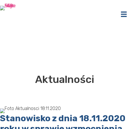
Przejdź
do
treści
Aktualności
Stanowisko z dnia 18.11.2020
roku w sprawie wzmocnienia